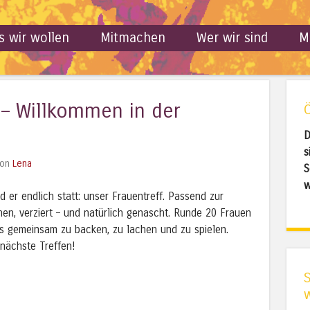
s wir wollen
Mitmachen
Wer wir sind
M
 – Willkommen in der
D
s
on
Lena
S
w
er endlich statt: unser Frauentreff.
Passend zur
hen, verziert – und natürlich genascht. Runde 20 Frauen
s gemeinsam zu backen, zu lachen und zu spielen.
 nächste Treffen!