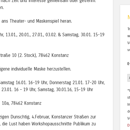
 nach Zeit und Interesse gemeinsam oder getrennt
n.
 ans Theater- und Maskenspiel heran.
T
r, 13.01., 20.01., 27.01., 03.02. & Samstag, 30.01. 15-19
w
V
v
traße 10 (2. Stock), 78462 Konstanz
E
igene individuelle Maske herzustellen.
 Samstag 16.01. 16-19 Uhr, Donnerstag 21.01. 17-20 Uhr,
 23.01. 16 – 19 Uhr, Samstag, 30.01.16, 15-19 Uhr
*
s
ße 10a, 78462 Konstanz
I
d
gen Dunschtig, 4.Februar, Konstanzer Straßen zur
V
r, die Lust haben Workshopausschnitte Publikum zu
D