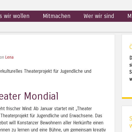
s wir wollen
Mitmachen
Wer wir sind
M
on
Lena
D
s
erkulturelles Theaterprojekt für Jugendliche und
S
w
heater Mondial
t frischer Wind: Ab Januar startet mit „Theater
s Theaterprojekt für Jugendliche und Erwachsene. Das
ebot will Konstanzer Bewohnern aller Herkünfte einen
ennen zu lernen und eine Bühne, um gemeinsam kreativ