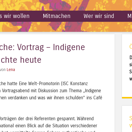
s wir wollen
Mitmachen
Wer wir sind
M
che: Vortrag – Indigene
echte heute
D
s
von
Lena
S
w
che hatte Eine Welt-Promotorin (ISC Konstanz
em Vortragsabend mit Diskussion zum Thema „Indigene
ihnen verdanken und was wir ihnen schulden“ ins Café
Vorträgen der drei Referenten gespannt. Während
national einen Blick auf die Situation verschiedener