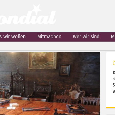
s wir wollen
Mitmachen
Wer wir sind
M
D
s
S
w