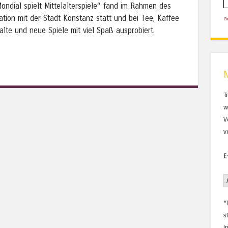
ondial spielt Mittelalterspiele“ fand im Rahmen des
ation mit der Stadt Konstanz statt und bei Tee, Kaffee
G
alte und neue Spiele mit viel Spaß ausprobiert.
T
w
V
v
E
*
s
I